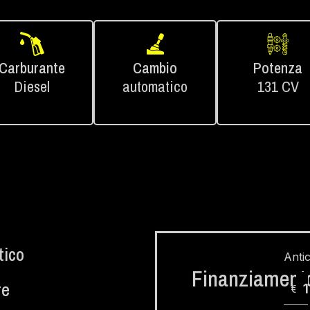
Carburante
Cambio
Potenza
Diesel
automatico
131 CV
ico
Anti
Finanziament
re
€