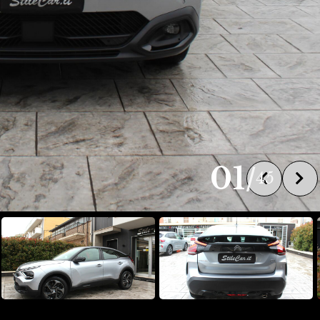
01
/
45