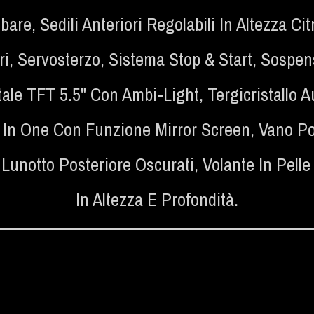
bare
,
Sedili Anteriori Regolabili In Altezza 
ri
,
Servosterzo
,
Sistema Stop & Start
,
Sospens
tale TFT 5.5" Con Ambi-Light
,
Tergicristallo
 In One Con Funzione Mirror Screen
,
Vano Po
 Lunotto Posteriore Oscurati
,
Volante In Pell
In Altezza E Profondità.