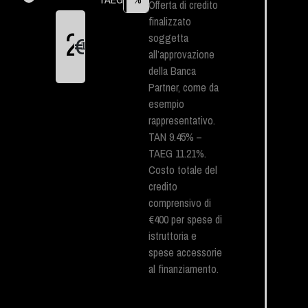
Offerta di credito
finalizzato
soggetta
€
1
all’approvazione
della Banca
Partner, come da
esempio
rappresentativo.
TAN 9.45% –
TAEG 11.21%.
Costo totale del
credito
comprensivo di
€400 per spese di
istruttoria e
spese accessorie
al finanziamento.