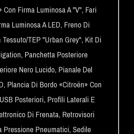
n» Con Firma Luminosa A "V"
,
Fari
Firma Luminosa A LED
,
Freno Di
In Tessuto/TEP "Urban Grey"
,
Kit Di
igation
,
Panchetta Posteriore
eriore Nero Lucido
,
Pianale Del
ED
,
Plancia Di Bordo «Citroën» Con
 USB Posteriori
,
Profili Laterali E
ettronico Di Frenata
,
Retrovisori
a Pressione Pneumatici
,
Sedile