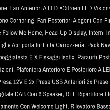
one
,
Fari Anteriori A LED «Citroën LED Visio
one Cornering
,
Fari Posteriori Alogeni Con 
e Follow Me Home
,
Head-Up Display
,
Interni 
glie Apriporta In Tinta Carrozzeria
,
Pack Nav
poggiatesta E X Fissaggi Isofix
,
Paraurti Post
izioni
,
Plafoniera Anteriore E Posteriore A L
Presa 12V E 2x Prese USB Anteriori 2x Prese
gitale DAB Con 6 Speaker
,
REF Ripartitore El
tricamente Con Welcome Light
,
Rilevatore Bass