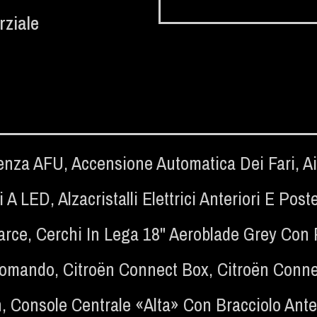
rziale
genza AFU
,
Accensione Automatica Dei Fari
,
Ai
i A LED
,
Alzacristalli Elettrici Anteriori E Poste
arce
,
Cerchi In Lega 18" Aeroblade Grey Con 
ecomando
,
Citroën Connect Box
,
Citroën Conne
h
,
Console Centrale «alta» Con Bracciolo Ante