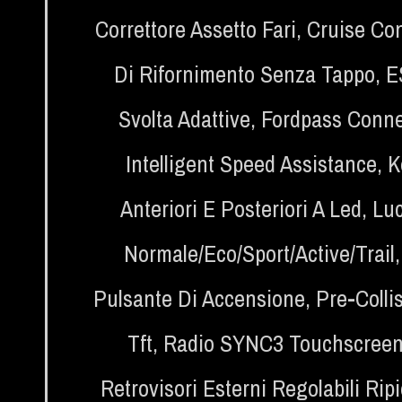
Correttore Assetto Fari
,
Cruise Con
Di Rifornimento Senza Tappo
,
E
Svolta Adattive
,
Fordpass Conne
Intelligent Speed Assistance
,
K
Anteriori E Posteriori A Led
,
Luc
Normale/eco/sport/active/trail
Pulsante Di Accensione
,
Pre-Colli
Tft
,
Radio SYNC3 Touchscreen 8
Retrovisori Esterni Regolabili Ripi