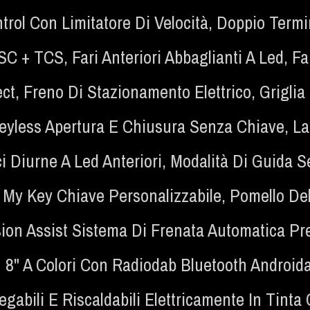
trol Con Limitatore Di Velocità
,
Doppio Termi
SC + TCS
,
Fari Anteriori Abbaglianti A Led
,
Fa
ct
,
Freno Di Stazionamento Elettrico
,
Griglia
eyless Apertura E Chiusura Senza Chiave
,
La
i Diurne A Led Anteriori
,
Modalità Di Guida Se
,
My Key Chiave Personalizzabile
,
Pomello Del
sion Assist Sistema Di Frenata Automatica Pr
" A Colori Con Radiodab Bluetooth Androida
egabili E Riscaldabili Elettricamente In Tinta