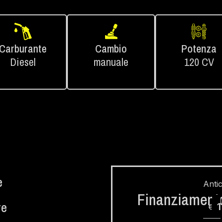
Carburante
Cambio
Potenza
Diesel
manuale
120 CV
e
Anti
Finanziament
re
€