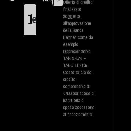
Offerta di credito
finalizzato
soggetta
€
1
all’approvazione
della Banca
Partner, come da
esempio
rappresentativo.
TAN 9.45% –
TAEG 11.21%.
Costo totale del
credito
comprensivo di
€400 per spese di
istruttoria e
spese accessorie
al finanziamento.