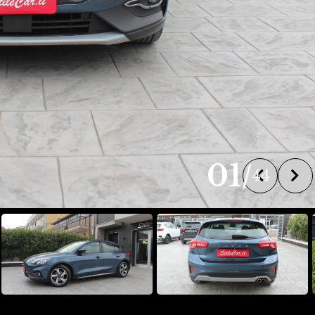
01
/
44