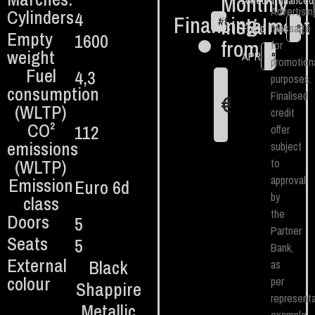
Monthly
Amount financed
Advertisin
Cylinders
4
Financing
instalment
#
84
€
Fixed TAN
message
%
Empty
1600
from:
for
weight
APR
%
promotion
Fuel
4,3
purposes.
consumption
Finalised
€
1
(WLTP)
credit
CO²
112
offer
emissions
subject
(WLTP)
to
approval
Emission
Euro 6d
by
class
the
Doors
5
Partner
Seats
5
Bank,
External
Black
as
colour
per
Shappire
representa
Metallic