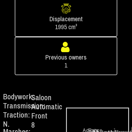
Displacement
1995 cm³
Previous owners
1
Bodywork:
Saloon
Transmission:
Automatic
Traction:
Front
N.
8
Marches:
1.
Advance
Rate