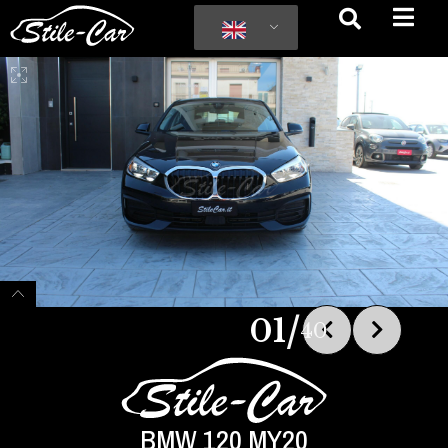
/
01
40
BMW 120 MY20