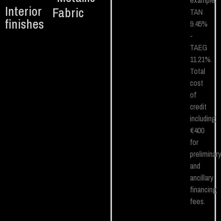
example.
Interior
Fabric
TAN
finishes
9.45%
-
TAEG
11.21%.
Total
cost
of
credit
including
€400
for
preliminar
and
ancillary
financing
fees.