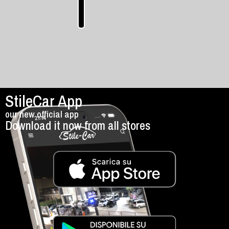
manual
-
manual
StileCar App
our new official app
Download it now from all stores