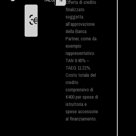
Offerta di credito
finalizzato
soggetta
€
1
all’approvazione
della Banca
Partner, come da
esempio
rappresentativo.
TAN 9.45% –
TAEG 11.21%.
Costo totale del
credito
comprensivo di
€400 per spese di
istruttoria e
spese accessorie
al finanziamento.