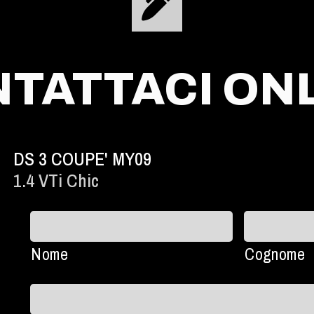
TATTACI ON
DS 3 COUPE' MY09
1.4 VTi Chic
Nome
Cognome