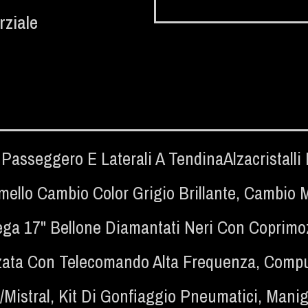
rziale
Passeggero E Laterali A TendinaAlzacristalli El
mello Cambio Color Grigio Brillante
,
Cambio M
ega 17" Bellone Diamantati Neri Con Coprimoz
zata Con Telecomando Alta Frequenza
,
Compu
/Mistral
,
Kit Di Gonfiaggio Pneumatici
,
Manigl