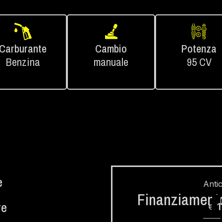
Carburante
Cambio
Potenza
Benzina
manuale
95 CV
e
Anti
Finanziament
re
€