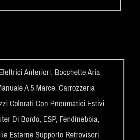
ettrici Anteriori
,
Bocchette Aria
anuale A 5 Marce
,
Carrozzeria
zi Colorati Con Pneumatici Estivi
ter Di Bordo
,
ESP
,
Fendinebbia
,
ie Esterne Supporto Retrovisori