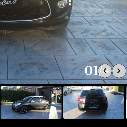
01
/
14