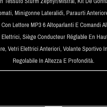
 In Tessuto Sturm Zephyr/Mistral
,
Kit De Gonf
omati
,
Minigonne Lateralidi
,
Paraurti Anterior
Con Lettore MP3 6 Altoparlanti E Comandi Al
 Elettrici
,
Siège Conducteur Réglable En Hau
re
,
Vetri Elettrici Anteriori
,
Volante Sportivo In
Regolabile In Altezza E Profondità.