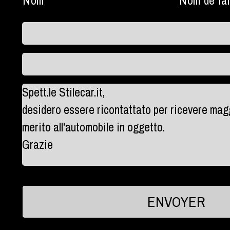
Nom
Nom de fam