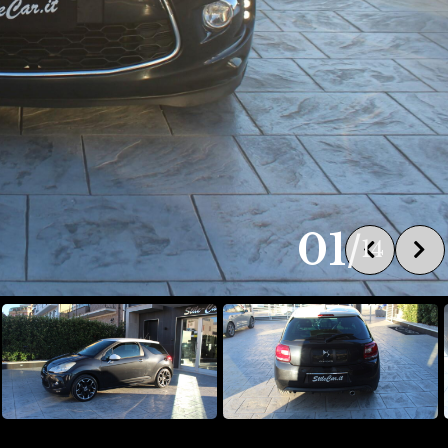
01
/
14