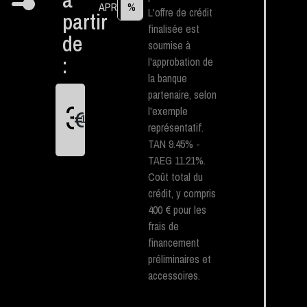
APR
%
L'offre de crédit
partir
finalisée est
de
soumise à
:
l'approbation de
la banque
partenaire, selon
l'exemple
€
1
représentatif.
TAN 9.45% -
TAEG 11.21%.
Coût total du
crédit, y compris
400 € pour les
frais de
financement
préliminaires et
accessoires.