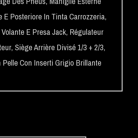
lage Des Pneus
,
Maniglie Esterne
e E Posteriore In Tinta Carrozzeria
,
 Volante E Presa Jack
,
Régulateur
teur
,
Siège Arrière Divisé 1/3 + 2/3
,
 Pelle Con Inserti Grigio Brillante