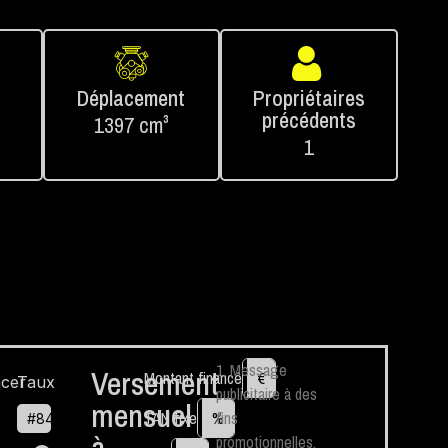
Déplacement
Propriétaires
précédents
1397 cm³
1
1. Message
Versement
Montant financé
€
cer
Taux
publicitaire à des
mensuel
TAN fixe
%
fins
#
84
à
promotionnelles.