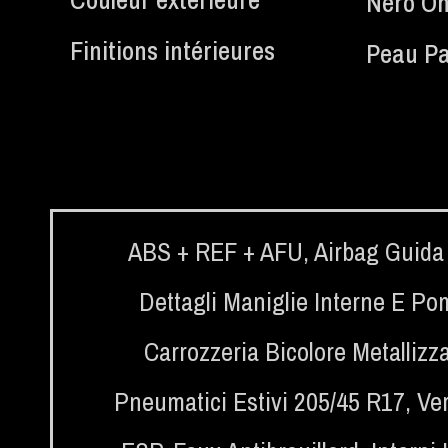
Nero On
Finitions intérieures
Peau Par
ABS + REF + AFU
,
Airbag Guida 
Dettagli Maniglie Interne E Pom
Carrozzeria Bicolore Metallizz
Pneumatici Estivi 205/45 R17
,
Ve