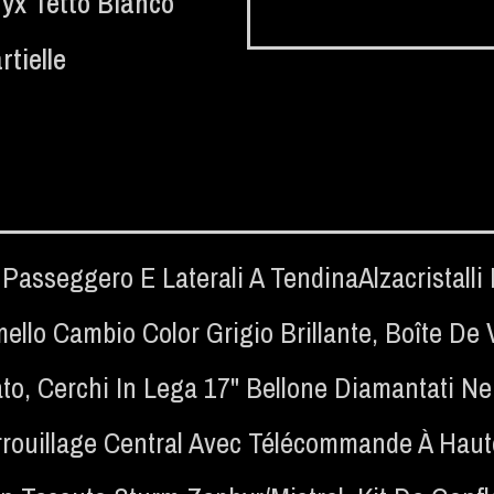
yx Tetto Bianco
tielle
Passeggero E Laterali A TendinaAlzacristalli El
ello Cambio Color Grigio Brillante
,
Boîte De 
ato
,
Cerchi In Lega 17" Bellone Diamantati Ne
rrouillage Central Avec Télécommande À Hau