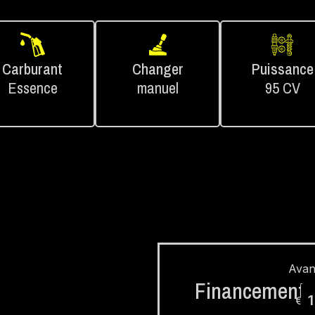
Carburant
Changer
Puissance
Essence
manuel
95 CV
Avan
Financement
€