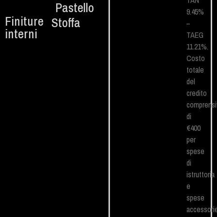
TAN
Pastello
9.45%
Finiture
Stoffa
–
interni
TAEG
11.21%.
Costo
totale
del
credito
comprensi
di
€400
per
spese
di
istruttoria
e
spese
accessori