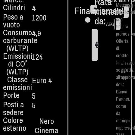
Rata
Importo finanziat
Messaggi
Cilindri
4
Finanziamento
mensile
#
84
€
TAN Fisso
pubblicitar
%
Peso a
1200
da:
con
vuoto
TAEG
%
finalità
Consumo
4,9
promozion
carburante
Offerta
€
1
(WLTP)
di
Emissioni
124
credito
di CO²
finalizzato
(WLTP)​
soggetta
all’approv
Classe
Euro 4
della
emissioni
Banca
Porte
5
Partner,
Posti a
5
come
sedere
da
Colore
Nero
esempio
esterno
rappresent
Cinema