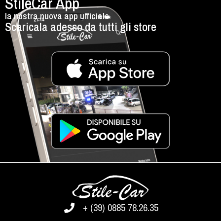
StileCar App
la nostra nuova app ufficiale
Scaricala adesso da tutti gli store
+ (39) 0885 78.26.35