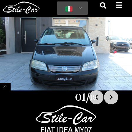
/
01
18
FIAT IDEA MY07