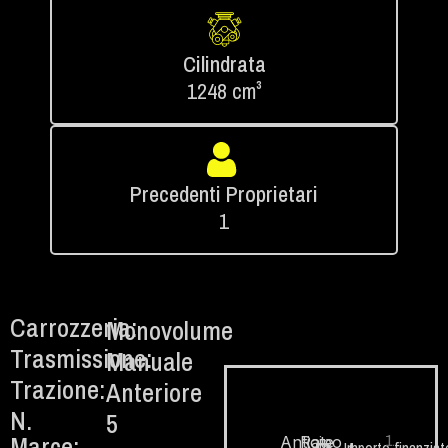
Cilindrata
1248 cm³
Precedenti Proprietari
1
Carrozzeria:
Monovolume
Trasmissione:
Manuale
Trazione:
Anteriore
N.
5
Marce:
1.
Anticipo
Rate