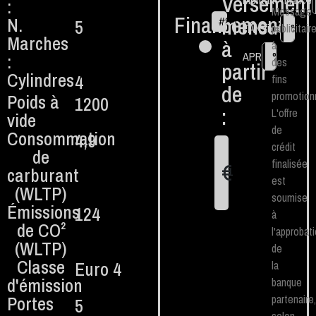
Versement
Montant financé
:
Message
Financement
mensuel
N.
5
#
84
€
TAN fixe
publicitair
%
Marches
à
à
APR
%
:
des
partir
Cylindres
4
fins
de
promotionn
Poids à
1200
:
L'offre
vide
de
Consommation
4,9
crédit
de
finalisée
€
carburant
1
est
(WLTP)
soumise
Émissions
124
à
de CO²
l'approbat
(WLTP)
de
Classe
Euro 4
la
d'émission
banque
Portes
partenaire,
5