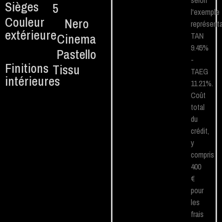
selon
Sièges
5
l'exemple
Couleur
Nero
représenta
extérieure
Cinema
TAN
9.45%
Pastello
-
Finitions
Tissu
TAEG
intérieures
11.21%.
Coût
total
du
crédit,
y
compris
400
€
pour
les
frais