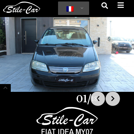
/
01
18
FIAT IDEA MY07