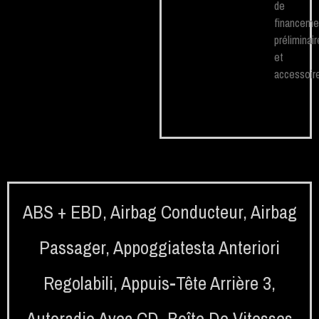
de
financeme
préliminair
et
accessoire
ABS + EBD
,
Airbag Conducteur
,
Airbag
Passager
,
Appoggiatesta Anteriori
Regolabili
,
Appuis-Tête Arrière 3
,
Autoradio Avec CD
,
Boîte De Vitesses