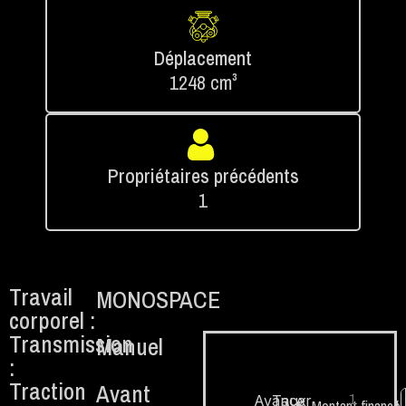
Déplacement
1248 cm³
Propriétaires précédents
1
Travail
MONOSPACE
corporel :
Transmission
Manuel
:
Traction
Avant
1.
Avancer
Taux