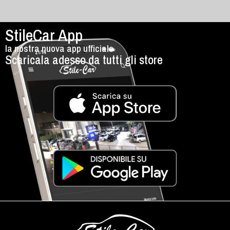
StileCar App
la nostra nuova app ufficiale
Scaricala adesso da tutti gli store