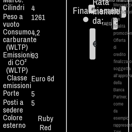
Rata
Importo finanziat
Messaggi
Cilindri
4
Finanziamento
mensile
#
84
€
TAN Fisso
pubblicitar
%
Peso a
1261
da:
con
vuoto
TAEG
%
finalità
Consumo
4,2
promozion
carburante
Offerta
€
1
(WLTP)
di
Emissioni
93
credito
di CO²
finalizzato
(WLTP)​
soggetta
all’approv
Classe
Euro 6d
della
emissioni
Banca
Porte
5
Partner,
Posti a
5
come
sedere
da
Colore
Ruby
esempio
esterno
rappresent
Red