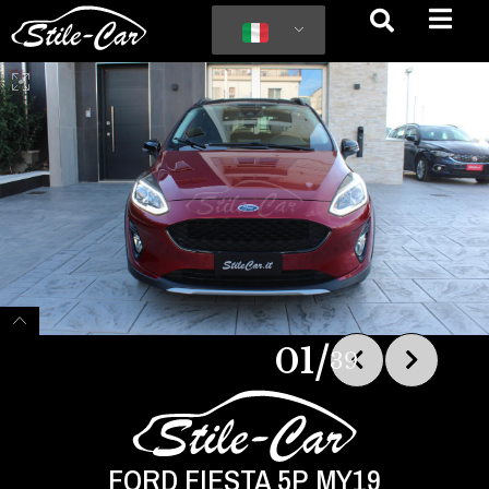
/
01
39
FORD FIESTA 5P MY19