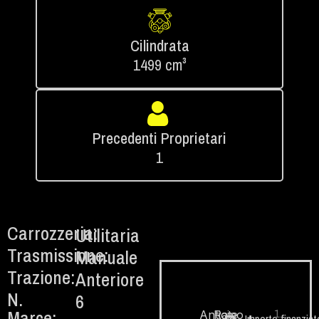
Cilindrata
1499 cm³
Precedenti Proprietari
1
Carrozzeria:
Utilitaria
Trasmissione:
Manuale
Trazione:
Anteriore
N.
6
Marce:
1.
Anticipo
Rate