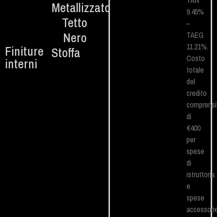
TAN
Metallizzato
9.45%
Tetto
–
Nero
TAEG
11.21%.
Finiture
Stoffa
Costo
interni
totale
del
credito
comprensi
di
€400
per
spese
di
istruttoria
e
spese
accessori