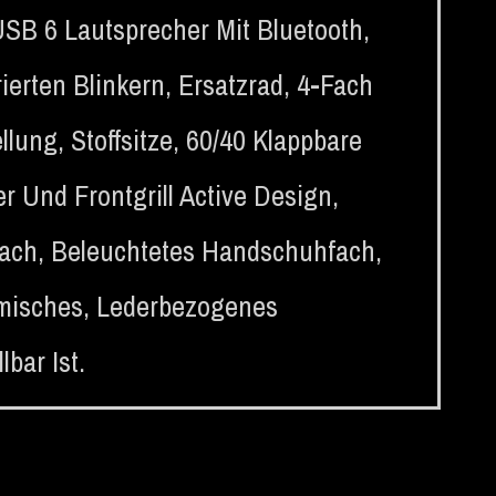
SB 6 Lautsprecher Mit Bluetooth
,
ierten Blinkern
,
Ersatzrad
,
4-Fach
ellung
,
Stoffsitze
,
60/40 Klappbare
r Und Frontgrill Active Design
,
fach
,
Beleuchtetes Handschuhfach
,
misches, Lederbezogenes
bar Ist.