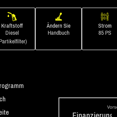
Kraftstoff
Ändern Sie
Strom
Diesel
Handbuch
85 PS
Partikelfilter)
programm
ch
Vors
eite
Finanzierung