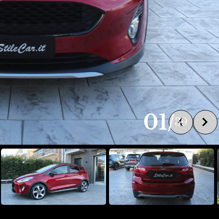
01
/
39