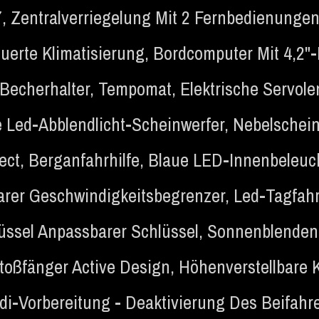
7
,
Zentralverriegelung Mit 2 Fernbedienunge
uerte Klimatisierung
,
Bordcomputer Mit 4,2"-
 Becherhalter
,
Tempomat
,
Elektrische Servol
 Led-Abblendlicht-Scheinwerfer
,
Nebelschein
ect
,
Berganfahrhilfe
,
Blaue LED-Innenbeleuc
barer Geschwindigkeitsbegrenzer
,
Led-Tagfah
üssel Anpassbarer Schlüssel
,
Sonnenblenden 
toßfänger Active Design
,
Höhenverstellbare 
di-Vorbereitung - Deaktivierung Des Beifahr