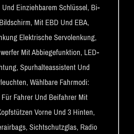
n Und Einziehbarem Schlüssel
,
Bi-
Bildschirm
,
Mit EBD Und EBA
,
enkung Elektrische Servolenkung
,
werfer Mit Abbiegefunktion
,
LED-
htung
,
Spurhalteassistent Und
rleuchten
,
Wählbare Fahrmodi:
Für Fahrer Und Beifahrer Mit
Kopfstützen Vorne Und 3 Hinten
,
erairbags
,
Sichtschutzglas
,
Radio