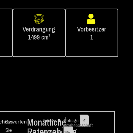
Verdrängung
Vorbesitzer
1499 cm³
1
1.
Monatliche
Finanzierte Beträge
€
chuss
Bewerten
Werbebotschaft
Ratenzahlung
Sie
Feste TAN
zu
%