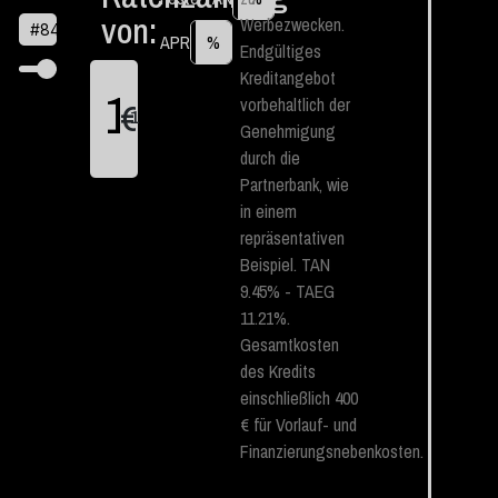
von:
Werbezwecken.
#
84
APR
%
Endgültiges
Kreditangebot
vorbehaltlich der
€
1
Genehmigung
durch die
Partnerbank, wie
in einem
repräsentativen
Beispiel. TAN
9.45% - TAEG
11.21%.
Gesamtkosten
des Kredits
einschließlich 400
€ für Vorlauf- und
Finanzierungsnebenkosten.