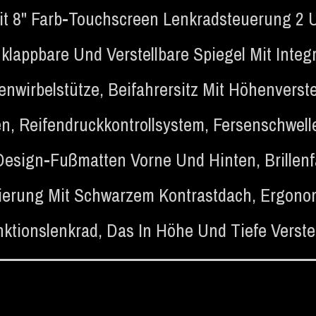
t 8" Farb-Touchscreen Lenkradsteuerung 2 U
klappbare Und Verstellbare Spiegel Mit Integr
denwirbelstütze
,
Beifahrersitz Mit Höhenverst
en
,
Reifendruckkontrollsystem
,
Fersenschwelle
 Design-Fußmatten Vorne Und Hinten
,
Brillen
ierung Mit Schwarzem Kontrastdach
,
Ergono
nktionslenkrad, Das In Höhe Und Tiefe Verstell