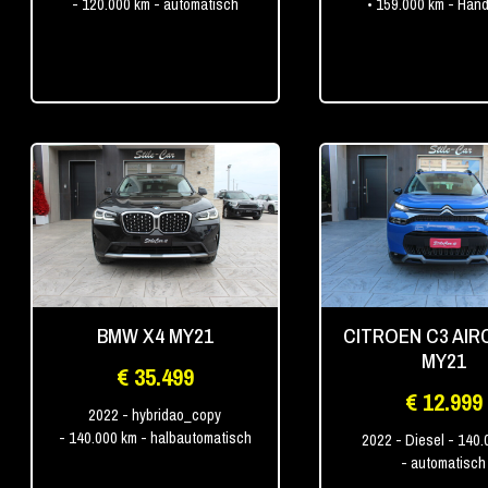
- 120.000 km
- automatisch
• 159.000 km
- Han
BMW X4 MY21
CITROEN C3 AI
MY21
€ 35.499
€ 12.999
2022
- hybridao_copy
- 140.000 km
- halbautomatisch
2022
- Diesel
- 140.
- automatisch