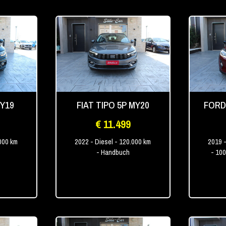
MY19
FIAT TIPO 5P MY20
FORD
€ 11.499
000 km
2022
- Diesel
- 120.000 km
2019
-
- Handbuch
- 10