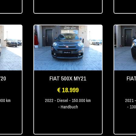
Y20
FIAT 500X MY21
FIA
€ 18.999
000 km
2022
- Diesel
- 150.000 km
2021
-
- Handbuch
- 13