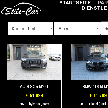
STARTSEITE
PA
DIENSTLE
AUDI SQ5 MY21
BMW 116 M M
€ 51.999
€ 11.799
2023
- hybridao_copy
2018
- Diesel (Partike