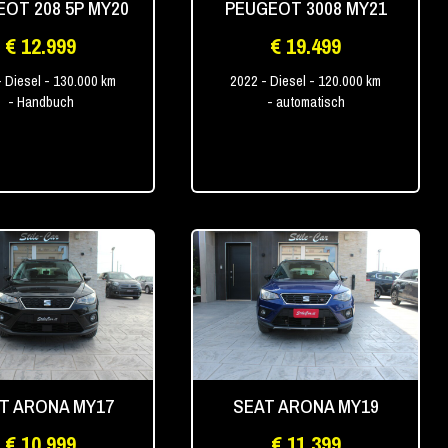
OT 208 5P MY20
PEUGEOT 3008 MY21
€ 12.999
€ 19.499
- Diesel
- 130.000 km
2022
- Diesel
- 120.000 km
- Handbuch
- automatisch
T ARONA MY17
SEAT ARONA MY19
€ 10.999
€ 11.399