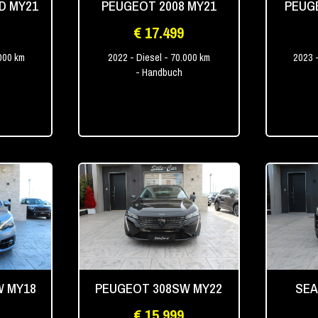
D MY21
PEUGEOT 2008 MY21
PEUGE
€ 17.499
000 km
2022
- Diesel
- 70.000 km
2023
- Handbuch
W MY18
PEUGEOT 308SW MY22
SEA
€ 15.999