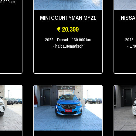
99.000 km
MINI COUNTYMAN MY21
NISSA
€ 20.399
2022
- Diesel
- 130.000 km
2018
-
- halbautomatisch
- 17