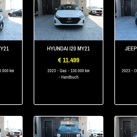
MY21
HYUNDAI I20 MY21
JEEP
€ 11.499
0.000 km
2023
- Gas
- 130.000 km
2023
- O
- Handbuch