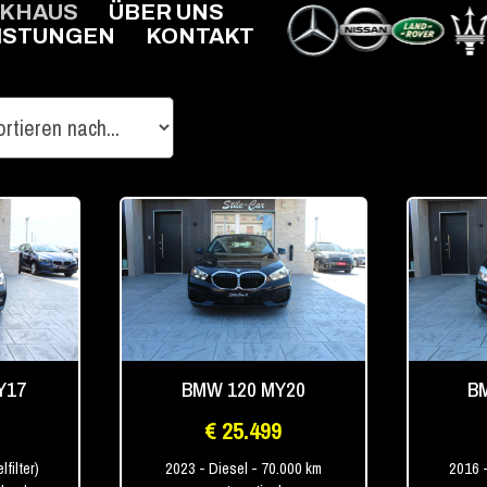
RKHAUS
ÜBER UNS
ISTUNGEN
KONTAKT
Y17
BMW 120 MY20
BM
€ 25.499
lfilter)
2023
- Diesel
- 70.000 km
2016