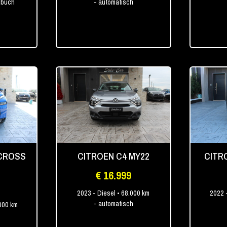
dbuch
- automatisch
RCROSS
CITROEN C4 MY22
CITR
€ 16.999
2023
- Diesel
• 68.000 km
2022
- automatisch
000 km