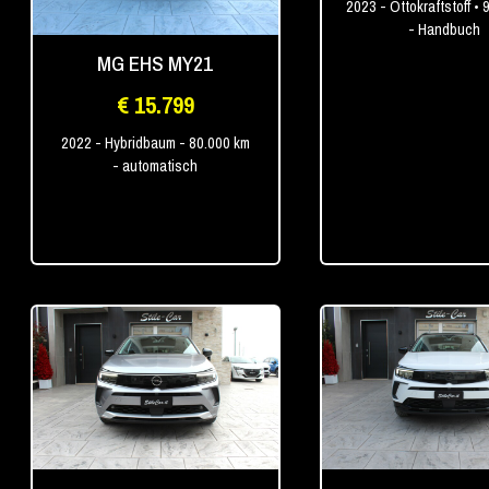
2023
- Ottokraftstoff
• 
- Handbuch
MG EHS MY21
€ 15.799
2022
- Hybridbaum
- 80.000 km
- automatisch