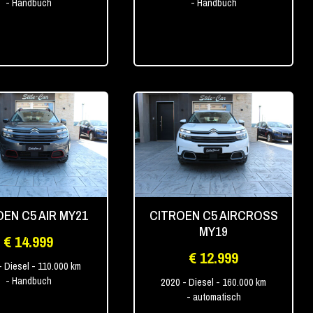
- Handbuch
- Handbuch
OEN C5 AIR MY21
CITROEN C5 AIRCROSS
MY19
€ 14.999
€ 12.999
- Diesel
- 110.000 km
- Handbuch
2020
- Diesel
- 160.000 km
- automatisch