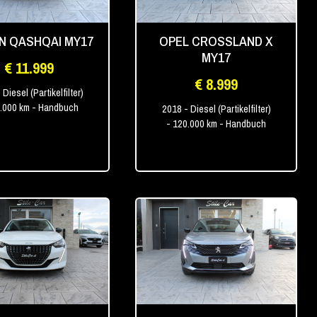
N QASHQAI MY17
OPEL CROSSLAND X
MY17
€ 11.999
€ 8.999
 Diesel (Partikelfilter)
0.000 km
- Handbuch
2018
- Diesel (Partikelfilter)
- 120.000 km
- Handbuch