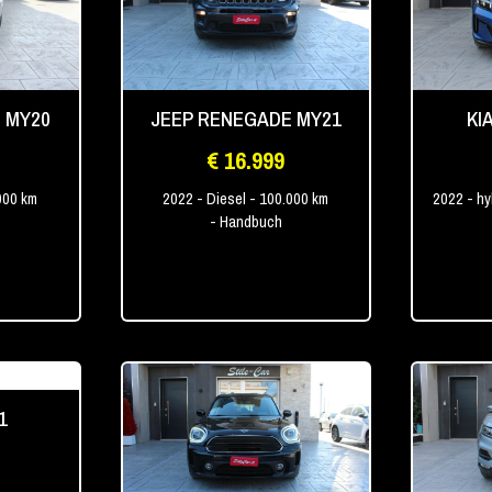
 MY20
JEEP RENEGADE MY21
KI
€ 16.999
000 km
2022
- Diesel
- 100.000 km
2022
- h
- Handbuch
1