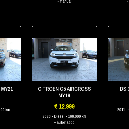
- manual
-
 MY21
CITROEN C5 AIRCROSS
DS 
MY19
€ 12.999
000 km
2011
-
2020
- Diesel
- 160.000 km
- automático