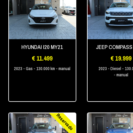
HYUNDAI I20 MY21
JEEP COMPASS
€ 11.499
€ 19.999
2023
- Gas
- 130.000 km
- manual
2023
- Diesel
- 130.
- manual
Reservado