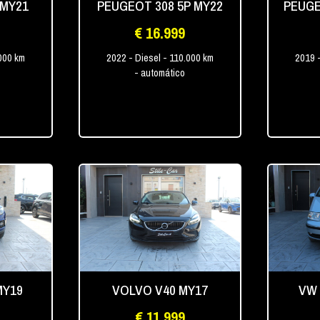
 MY21
PEUGEOT 308 5P MY22
PEUGE
€ 16.999
000 km
2022
- Diesel
- 110.000 km
2019
- automático
MY19
VOLVO V40 MY17
VW
€ 11.999