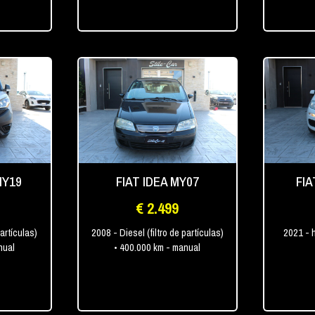
MY19
FIAT IDEA MY07
FI
€ 2.499
partículas)
2008
- Diesel (filtro de partículas)
2021
- 
nual
• 400.000 km
- manual