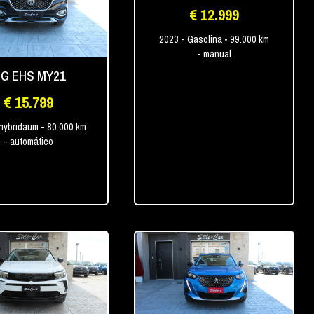
€ 12.999
2023
- Gasolina
• 99.000 km
- manual
G EHS MY21
€ 15.799
 hybridaum
- 80.000 km
- automático