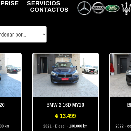
EPRISE
SERVICIOS
CONTACTOS
20
BMW 2.16D MY20
B
€ 13.499
000 km
2021
- Diesel
- 130.000 km
2022
- co