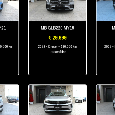
Y21
MB GLB220 MY19
M
€ 29.999
80.000 km
2022
- Diesel
- 130.000 km
2022
-
- automático