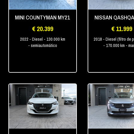
MINI COUNTYMAN MY21
NISSAN QASHQA
€ 20.399
€ 11.999
2022
- Diesel
- 130.000 km
2018
- Diesel (filtro de 
- semiautomático
- 170.000 km
- ma