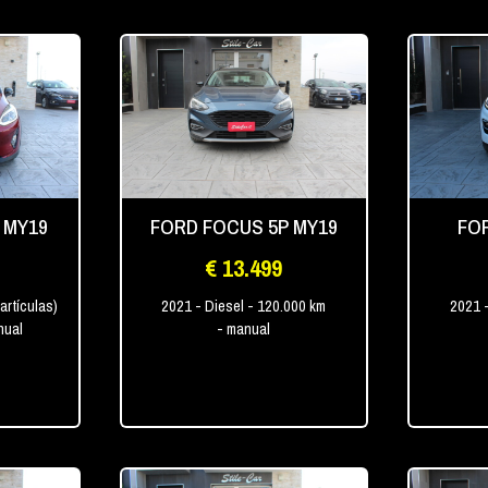
 MY19
FORD FOCUS 5P MY19
FO
€ 13.499
partículas)
2021
- Diesel
- 120.000 km
2021
nual
- manual