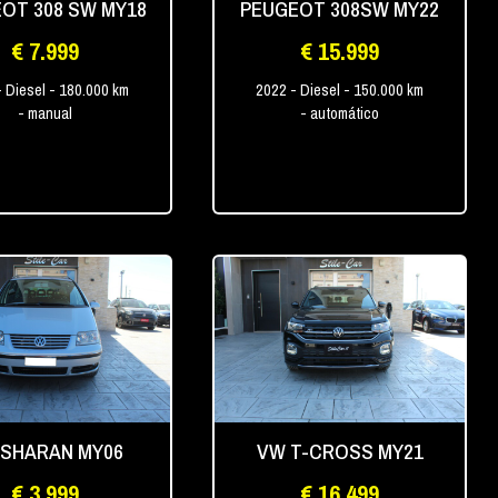
OT 308 SW MY18
PEUGEOT 308SW MY22
€ 7.999
€ 15.999
- Diesel
- 180.000 km
2022
- Diesel
- 150.000 km
- manual
- automático
 SHARAN MY06
VW T-CROSS MY21
€ 3.999
€ 16.499