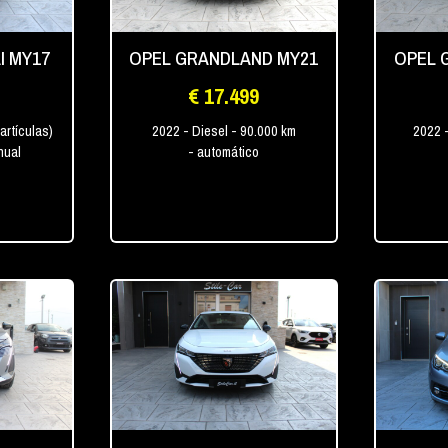
I MY17
OPEL GRANDLAND MY21
OPEL 
€ 17.499
partículas)
2022
- Diesel
- 90.000 km
2022
nual
- automático