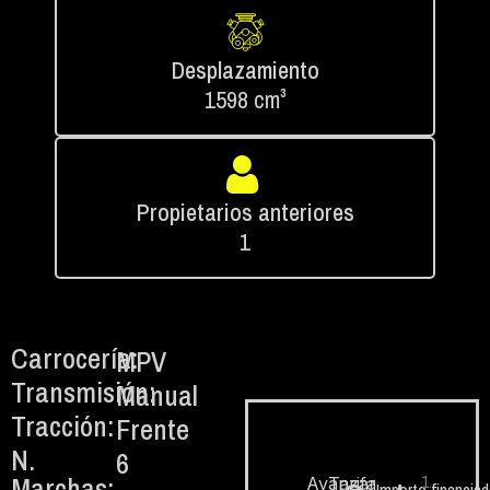
Desplazamiento
1598 cm³
Propietarios anteriores
1
Carrocería:
MPV
Transmisión:
Manual
Tracción:
Frente
N.
6
Marchas:
1.
Avanzar
Tarifa