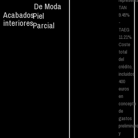
representa
De Moda
TAN
Acabados
Piel
9.45%
interiores
-
Parcial
TAEG
11.21%.
Coste
total
del
crédito,
incluidos
400
euros
en
concepto
de
gastos
preliminar
y