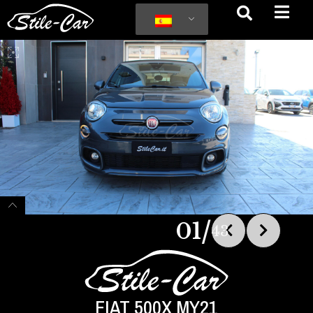
/
01
43
FIAT 500X MY21