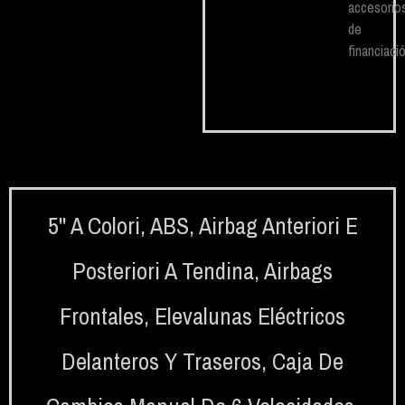
accesorio
de
financiació
5'' A Colori
,
ABS
,
Airbag Anteriori E
Posteriori A Tendina
,
Airbags
Frontales
,
Elevalunas Eléctricos
Delanteros Y Traseros
,
Caja De