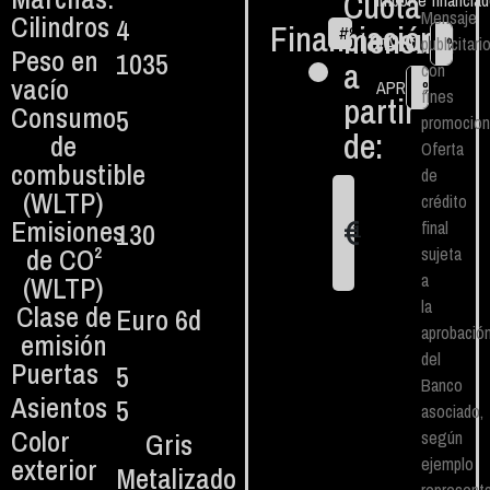
Cuota
Importe financia
Mensaje
Cilindros
4
Financiación
mensual
#
84
€
TAN fijo
publicitari
%
Peso en
1035
a
con
vacío
APR
%
fines
partir
Consumo
5
promocion
de:
de
Oferta
combustible
de
(WLTP)
crédito
€
Emisiones
130
final
1
de CO²
sujeta
a
(WLTP)
la
Clase de
Euro 6d
aprobació
emisión
del
Puertas
5
Banco
Asientos
5
asociado,
Color
Gris
según
exterior
ejemplo
Metalizado