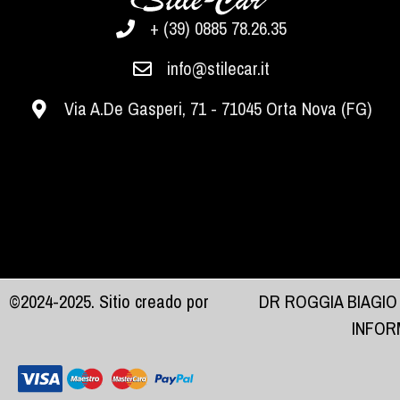
+ (39) 0885 78.26.35
info@stilecar.it
Via A.De Gasperi, 71 - 71045 Orta Nova (FG)
©2024-2025. Sitio creado por
DR ROGGIA BIAGIO
INFOR