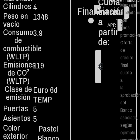
Cuota
Importe financia
Cilindros
4
Mensaje
Financiación
mensual
#
84
€
TAN fijo
publicitari
%
Peso en
1348
a
con
vacío
APR
%
fines
partir
Consumo
3.9
promocion
de
de:
Oferta
combustible
de
(WLTP)
crédito
Emisiones
€
119
final
1
de CO²
sujeta
(WLTP)
a
Clase de
la
Euro 6d
emisión
aprobació
TEMP
del
Puertas
5
Banco
Asientos
5
asociado,
según
Color
Pastel
ejemplo
exterior
Blanco