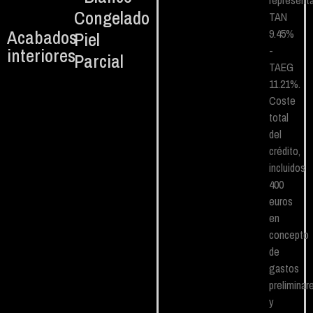
representa
Congelado
TAN
Acabados
9.45%
Piel
-
interiores
Parcial
TAEG
11.21%.
Coste
total
del
crédito,
incluidos
400
euros
en
concepto
de
gastos
preliminar
y