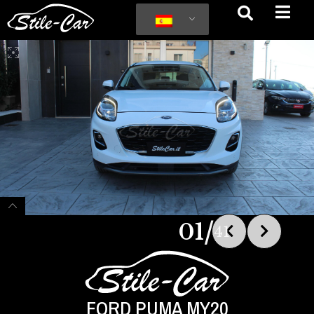
/
01
41
FORD PUMA MY20