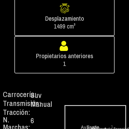
Desplazamiento
1499 cm³
Propietarios anteriores
1
Carrocería:
Suv
Transmisión:
Manual
Tracción:
N.
6
Marchas:
1.
Avanzar
Tarifa