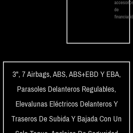
accesorio
de
financiació
3"
,
7 Airbags
,
ABS
,
ABS+EBD Y EBA
,
Parasoles Delanteros Regulables
,
Elevalunas Eléctricos Delanteros Y
Traseros De Subida Y Bajada Con Un