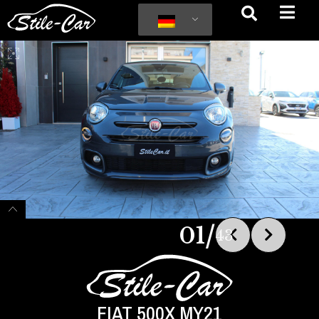
/
01
43
FIAT 500X MY21