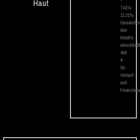
-
Haut
TAEG
11.21%.
Gesamtko
des
Kredits
einschließ
400
€
für
Vorlauf-
und
Finanzier