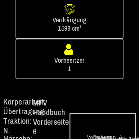
Verdrängung
1598 cm³
Vorbesitzer
1
Körperarbeit:
MPV
Übertragung:
Handbuch
Traktion:
Vorderseite
N.
6
Märsche:
1.
Vorschuss
Bewerten