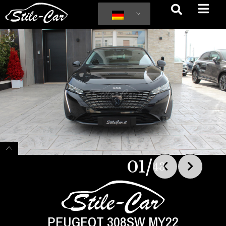
/
01
43
PEUGEOT 308SW MY22