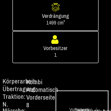
Verdrängung
1499 cm³
Vorbesitzer
1
Körperarbeit:
Kombi
Übertragung:
Automatisch
Traktion:
Vorderseite
N.
8
Märsche:
1.
Vorschuss
Bewerten