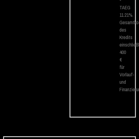
-
TAEG
11.21%.
Gesamtko
des
Kredits
einschließ
400
€
für
Vorlauf-
und
Finanzier