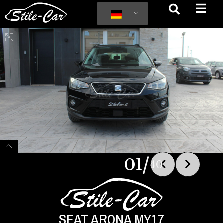
/
01
40
SEAT ARONA MY17