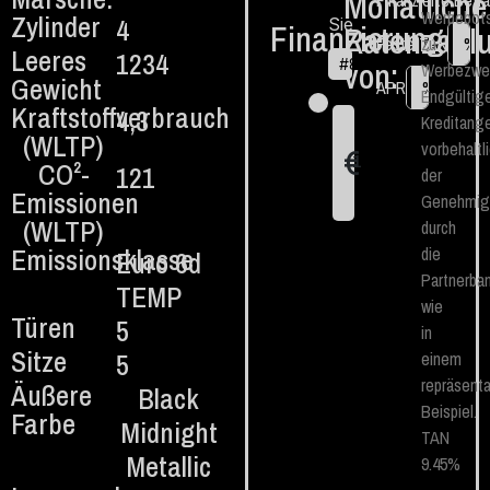
Monatliche
Finanzierte Betr
Werbebots
Zylinder
4
Sie
Finanzierung
Ratenzahl
€
Feste TAN
zu
%
Leeres
1234
von:
#
84
Werbezwe
Gewicht
APR
%
Endgültig
Kraftstoffverbrauch
4,3
Kreditang
(WLTP)
vorbehaltl
€
1
CO²-
121
der
Emissionen
Genehmig
(WLTP)
durch
Emissionsklasse
die
Euro 6d
Partnerban
TEMP
wie
Türen
5
in
Sitze
5
einem
repräsenta
Äußere
Black
Beispiel.
Farbe
Midnight
TAN
Metallic
9.45%