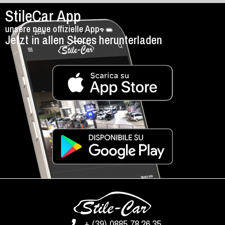
StileCar App
unsere neue offizielle App
Jetzt in allen Stores herunterladen
+ (39) 0885 78.26.35