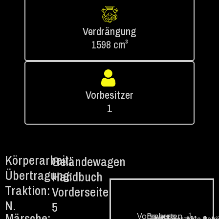
Verdrängung
1598 cm³
Vorbesitzer
1
Körperarbeit:
Geländewagen
Übertragung:
Handbuch
Traktion:
Vorderseite
N.
5
Märsche:
1.
Vorschuss
Bewerten