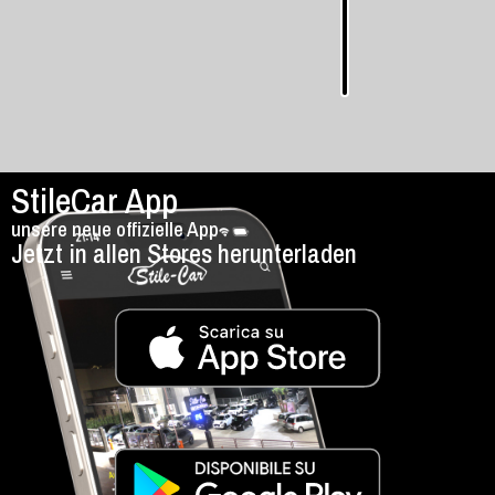
9
km
9
-
automatisch
9
StileCar App
unsere neue offizielle App
Jetzt in allen Stores herunterladen