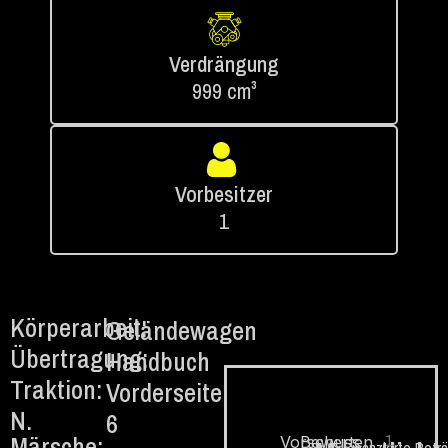
Verdrängung
999 cm³
Vorbesitzer
1
Körperarbeit:
Geländewagen
Übertragung:
Handbuch
Traktion:
Vorderseite
N.
6
Märsche:
1.
Vorschuss
Bewerten