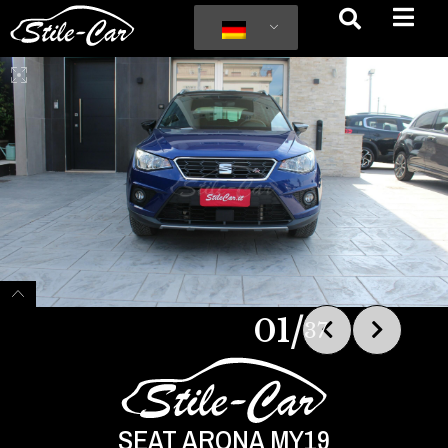
/
01
37
SEAT ARONA MY19