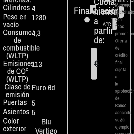
Cuota
Importe financia
Mensaje
Cilindros
4
Financiación
mensual
#
84
€
TAN fijo
publicitari
%
Peso en
1280
a
con
vacío
APR
%
fines
partir
Consumo
4,3
promocion
de:
de
Oferta
combustible
de
(WLTP)
crédito
€
Emisiones
113
final
1
de CO²
sujeta
a
(WLTP)
la
Clase de
Euro 6d
aprobació
emisión
del
Puertas
5
Banco
Asientos
5
asociado,
Color
Blu
según
exterior
ejemplo
Vertigo