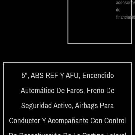
accesorio
de
financiació
5"
,
ABS REF Y AFU
,
Encendido
Automático De Faros
,
Freno De
Seguridad Activo
,
Airbags Para
Conductor Y Acompañante Con Control