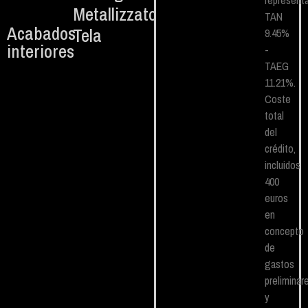
representa
Metallizzato
TAN
Acabados
Tela
9.45%
interiores
-
TAEG
11.21%.
Coste
total
del
crédito,
incluidos
400
euros
en
concepto
de
gastos
preliminar
y