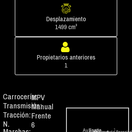
Desplazamiento
1499 cm³
Propietarios anteriores
1
Carrocería:
MPV
Transmisión:
Manual
Tracción:
Frente
N.
6
Marchas:
1.
Avanzar
Tarifa