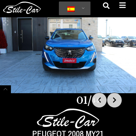
/
01
44
PEUGEOT 2008 MY21