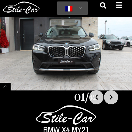
/
01
42
BMW X4 MY21