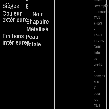
selon
Sièges
5
l'exemple
Couleur
représenta
Noir
TAN
extérieure
Shappire
9.45%
Métallisé
-
Finitions
Peau
TAEG
intérieures
11.21%.
Totale
Coût
total
du
crédit,
y
compris
400
€
pour
les
frais