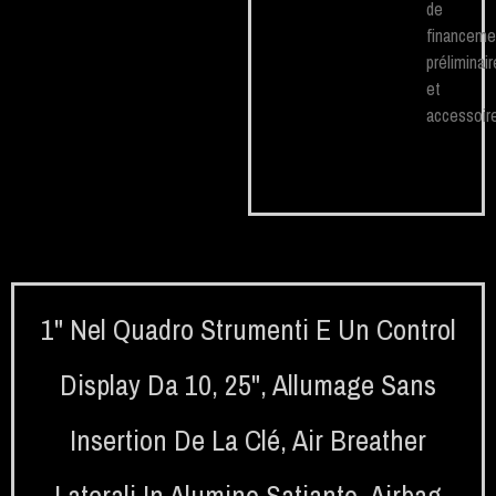
de
financeme
préliminair
et
accessoire
1" Nel Quadro Strumenti E Un Control
Display Da 10
,
25"
,
Allumage Sans
Insertion De La Clé
,
Air Breather
Laterali In Alumino Satianto
,
Airbag