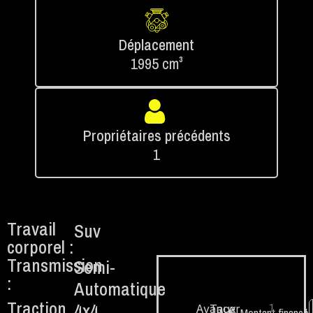
Déplacement
1995 cm³
Propriétaires précédents
1
Travail
Suv
corporel :
Transmission
Semi-
:
Automatique
Traction
4x4
1.
Avancer
Taux