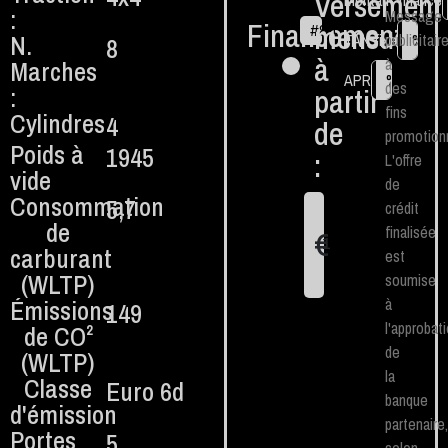
Versement
Montant financé
:
Message
Financement
mensuel
#
84
N.
€
TAN fixe
publicitair
%
8
à
à
Marches
APR
%
des
:
partir
fins
Cylindres
4
de
promotionn
Poids à
1945
:
L'offre
vide
de
Consommation
5,7
crédit
de
finalisée
€
1
carburant
est
(WLTP)
soumise
Émissions
à
149
l'approbat
de CO²
de
(WLTP)
la
Classe
Euro 6d
banque
d'émission
partenaire,
Portes
5