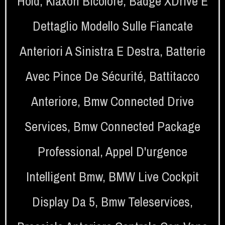
Hold
,
Klaxon Bicolore
,
Badge XDrive E
Dettaglio Modello Sulle Fiancate
Anteriori A Sinistra E Destra
,
Batterie
Avec Pince De Sécurité
,
Battitacco
Anteriore
,
Bmw Connected Drive
Services
,
Bmw Connected Package
Professional
,
Appel D'urgence
Intelligent Bmw
,
BMW Live Cockpit
Display Da 5
,
Bmw Teleservices
,