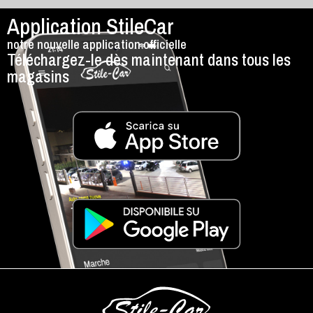
Application StileCar
notre nouvelle application officielle
Téléchargez-le dès maintenant dans tous les
magasins