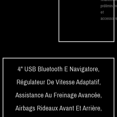
préliminair
et
accessoire
4" USB Bluetooth E Navigatore
,
Régulateur De Vitesse Adaptatif
,
Assistance Au Freinage Avancée
,
Airbags Rideaux Avant Et Arrière
,