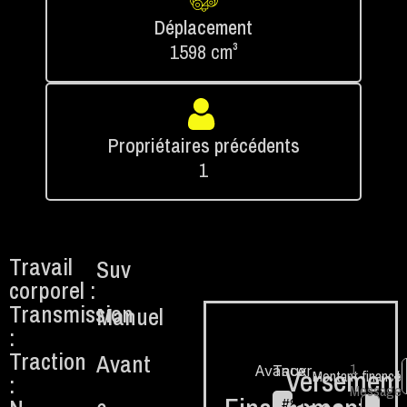
Déplacement
1598 cm³
Propriétaires précédents
1
Travail
Suv
corporel :
Transmission
Manuel
:
Traction
Avant
1.
Avancer
Taux
Versement
Montant financé
:
Message
#
84