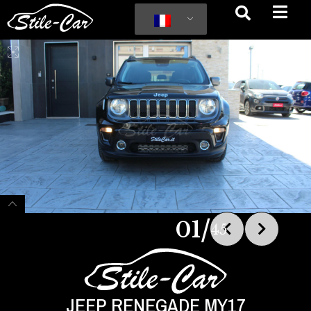
/
01
45
JEEP RENEGADE MY17