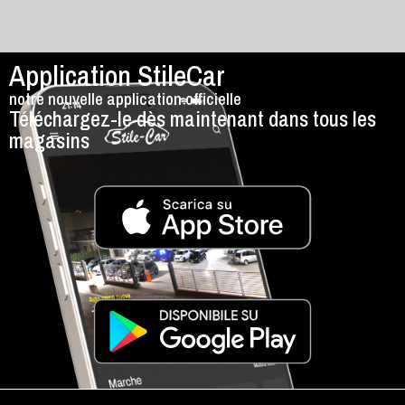
Application StileCar
notre nouvelle application officielle
Téléchargez-le dès maintenant dans tous les
magasins