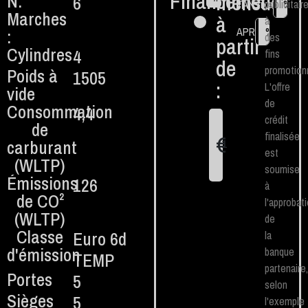
Financement
mensuel
N.
6
€
TAN fixe
publicitair
%
Marches
à
à
APR
%
:
des
partir
Cylindres
4
fins
de
promotionn
Poids à
1505
:
L'offre
vide
de
Consommation
4,4
crédit
de
finalisée
€
carburant
1
est
(WLTP)
soumise
Émissions
126
à
de CO²
l'approbat
(WLTP)
de
Classe
Euro 6d
la
d'émission
banque
TEMP
partenaire,
Portes
5
selon
Sièges
5
l'exemple