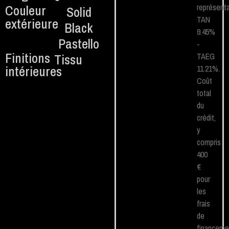
Couleur
représenta
Solid
TAN
extérieure
Black
9.45%
Pastello
-
Finitions
Tissu
TAEG
intérieures
11.21%.
Coût
total
du
crédit,
y
compris
400
€
pour
les
frais
de
financeme