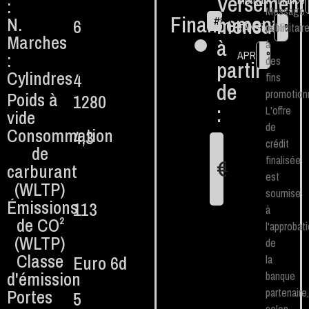
Versement
Montant financé
:
Message
Financement
mensuel
N.
6
#
84
€
TAN fixe
publicitair
%
Marches
à
à
APR
%
:
des
partir
Cylindres
4
fins
de
promotionn
Poids à
1280
:
L'offre
vide
de
Consommation
4,3
crédit
de
finalisée
€
carburant
1
est
(WLTP)
soumise
Émissions
113
à
de CO²
l'approbat
(WLTP)
de
Classe
Euro 6d
la
d'émission
banque
Portes
partenaire,
5