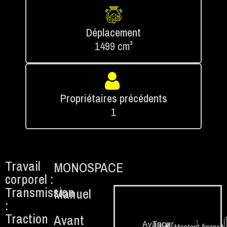
Déplacement
1499 cm³
Propriétaires précédents
1
Travail
MONOSPACE
corporel :
Transmission
Manuel
:
Traction
Avant
1.
Avancer
Taux