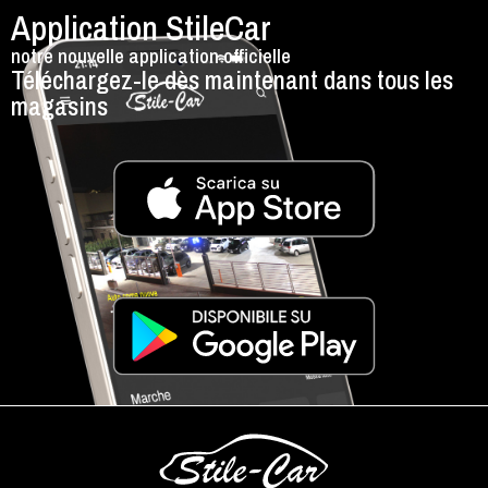
Application StileCar
notre nouvelle application officielle
Téléchargez-le dès maintenant dans tous les
magasins