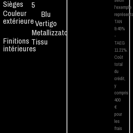
selon
Sièges
5
l'exemple
Couleur
Blu
représenta
extérieure
Vertigo
TAN
9.45%
Metallizzato
-
Finitions
Tissu
TAEG
intérieures
11.21%.
Coût
total
du
crédit,
y
compris
400
€
pour
les
frais