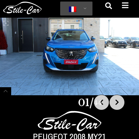
/
01
44
PEUGEOT 2008 MY21