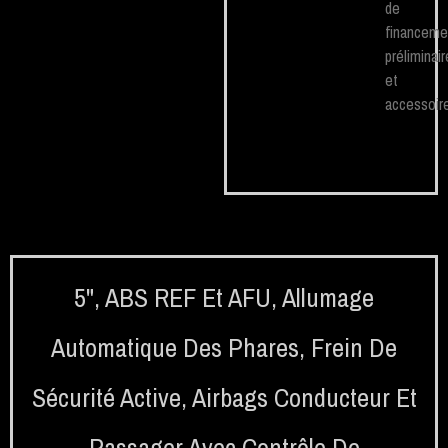
de
financeme
préliminair
et
accessoire
5"
,
ABS REF Et AFU
,
Allumage
Automatique Des Phares
,
Frein De
Sécurité Active
,
Airbags Conducteur Et
Passager Avec Contrôle De