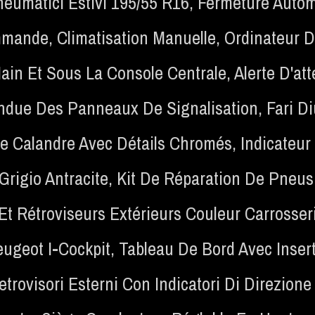
neumatici Estivi 195/55 R16
,
Fermeture Auto
ommande
,
Climatisation Manuelle
,
Ordinateur D
Main Et Sous La Console Centrale
,
Alerte D'at
ndue Des Panneaux De Signalisation
,
Fari Di
e Calandre Avec Détails Chromés
,
Indicateu
Grigio Antracite
,
Kit De Réparation De Pneus
Et Rétroviseurs Extérieurs Couleur Carrosser
ugeot I-Cockpit
,
Tableau De Bord Avec Inse
etrovisori Esterni Con Indicatori Di Direzione