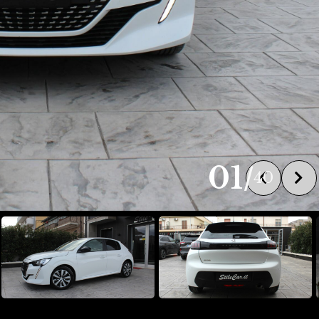
01
/
40