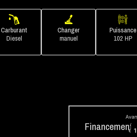
Carburant
Changer
Puissance
Diesel
manuel
102 HP
Avan
Financement
€