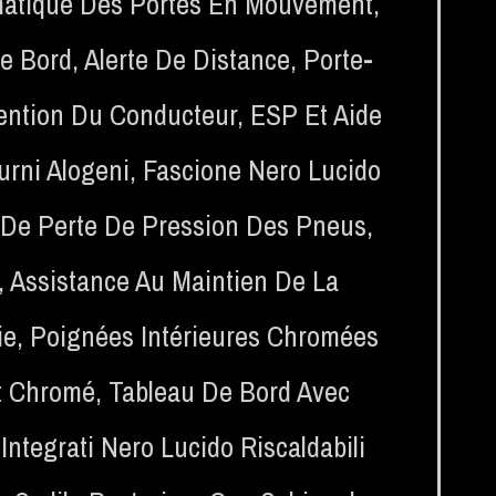
matique Des Portes En Mouvement
,
e Bord
,
Alerte De Distance
,
Porte-
tention Du Conducteur
,
ESP Et Aide
urni Alogeni
,
Fascione Nero Lucido
r De Perte De Pression Des Pneus
,
,
Assistance Au Maintien De La
ie
,
Poignées Intérieures Chromées
rt Chromé
,
Tableau De Bord Avec
 Integrati Nero Lucido Riscaldabili