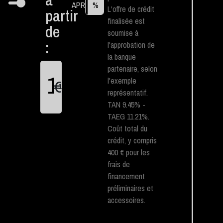
APR
%
L'offre de crédit
partir
finalisée est
de
soumise à
:
l'approbation de
la banque
partenaire, selon
l'exemple
€
1
représentatif.
TAN 9.45% -
TAEG 11.21%.
Coût total du
crédit, y compris
400 € pour les
frais de
financement
préliminaires et
accessoires.