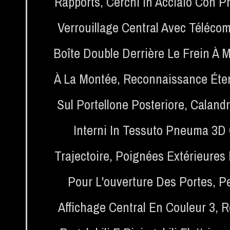
Rapports
,
Cerchi In Acciaio Con P
Verrouillage Central Avec Téléc
Boîte Double Derrière Le Frein À 
À La Montée
,
Reconnaissance Éte
Sul Portellone Posteriore
,
Calandr
Interni In Tessuto Pneuma 3D 
Trajectoire
,
Poignées Extérieures 
Pour L'ouverture Des Portes
,
Pe
Affichage Central En Couleur 3
,
R