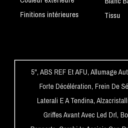
Blanc B
Finitions intérieures
Tissu
5"
,
ABS REF Et AFU
,
Allumage Au
Forte Décélération
,
Frein De Sé
Laterali E A Tendina
,
Alzacristal
Griffes Avant Avec Led Drl
,
Bo