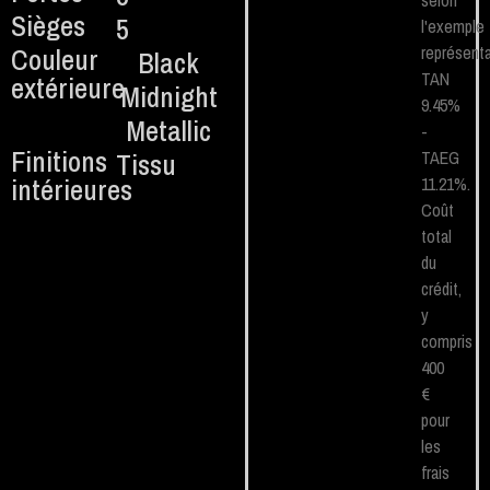
selon
Sièges
5
l'exemple
Couleur
représenta
Black
TAN
extérieure
Midnight
9.45%
Metallic
-
Finitions
Tissu
TAEG
intérieures
11.21%.
Coût
total
du
crédit,
y
compris
400
€
pour
les
frais