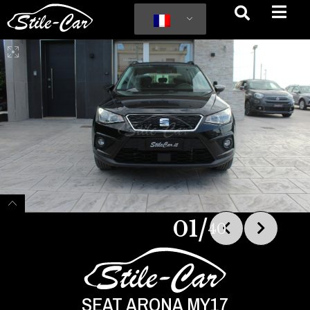
/
01
40
SEAT ARONA MY17