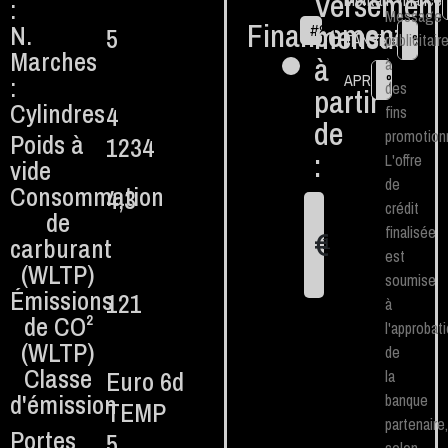
Versement
Montant financé
:
Message
Financement
mensuel
N.
5
#
84
€
TAN fixe
publicitair
%
Marches
à
à
APR
%
:
des
partir
Cylindres
4
fins
de
promotionn
Poids à
1234
:
L'offre
vide
de
Consommation
4,3
crédit
de
finalisée
€
carburant
1
est
(WLTP)
soumise
Émissions
121
à
de CO²
l'approbat
(WLTP)
de
Classe
Euro 6d
la
d'émission
banque
TEMP
partenaire,
Portes
5