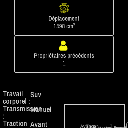
Déplacement
1598 cm³
Propriétaires précédents
1
Travail
Suv
corporel :
Transmission
Manuel
:
Traction
Avant
1.
Avancer
Taux