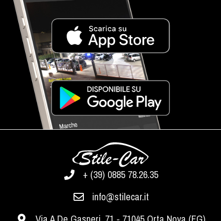
+ (39) 0885 78.26.35
info@stilecar.it
Via A.De Gasperi, 71 - 71045 Orta Nova (FG)