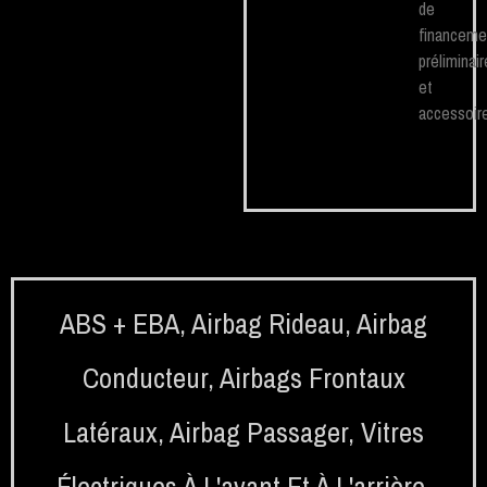
de
financeme
préliminair
et
accessoire
ABS + EBA
,
Airbag Rideau
,
Airbag
Conducteur
,
Airbags Frontaux
Latéraux
,
Airbag Passager
,
Vitres
Électriques À L'avant Et À L'arrière
,