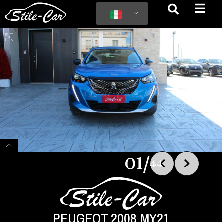
/
01
44
PEUGEOT 2008 MY21