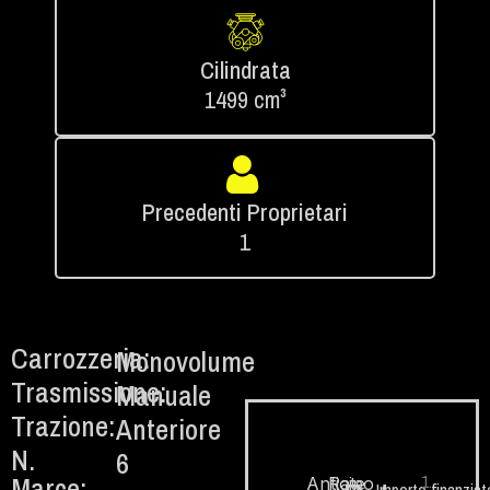
Cilindrata
1499 cm³
Precedenti Proprietari
1
Carrozzeria:
Monovolume
Trasmissione:
Manuale
Trazione:
Anteriore
N.
6
Marce:
1.
Anticipo
Rate