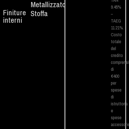
TAN
Metallizzato
9.45%
Finiture
Stoffa
–
interni
TAEG
11.21%.
Costo
totale
del
credito
comprensi
di
€400
per
spese
di
istruttoria
e
spese
accessori