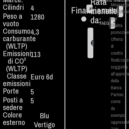
Rata
Importo finanziat
Messaggi
Cilindri
4
Finanziamento
mensile
#
84
€
TAN Fisso
pubblicitar
%
Peso a
1280
da:
con
vuoto
TAEG
%
finalità
Consumo
4,3
promozion
carburante
Offerta
€
1
(WLTP)
di
Emissioni
113
credito
di CO²
finalizzato
(WLTP)​
soggetta
all’approv
Classe
Euro 6d
della
emissioni
Banca
Porte
5
Partner,
Posti a
5
come
sedere
da
Colore
Blu
esempio
esterno
rappresent
Vertigo