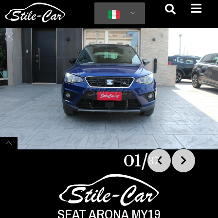
/
01
37
SEAT ARONA MY19