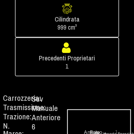
Cilindrata
999 cm³
Precedenti Proprietari
1
Carrozzeria:
Suv
Trasmissione:
Manuale
Trazione:
Anteriore
N.
6
Marce:
1.
Anticipo
Rate