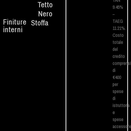
TAN
Tetto
9.45%
Nero
–
Finiture
Stoffa
TAEG
interni
11.21%.
Costo
totale
del
credito
comprensi
di
€400
per
spese
di
istruttoria
e
spese
accessori