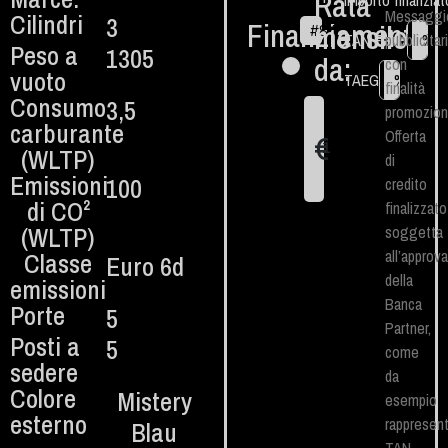
Rata
Importo finanziat
Messaggi
Cilindri
3
Finanziamento
mensile
#
84
€
TAN Fisso
pubblicitar
%
Peso a
1305
da:
con
vuoto
TAEG
%
finalità
Consumo
3,5
promozion
carburante
Offerta
€
1
(WLTP)
di
Emissioni
100
credito
di CO²
finalizzato
(WLTP)​
soggetta
all’approv
Classe
Euro 6d
della
emissioni
Banca
Porte
5
Partner,
Posti a
5
come
sedere
da
Colore
Mistery
esempio
esterno
rappresent
Blau